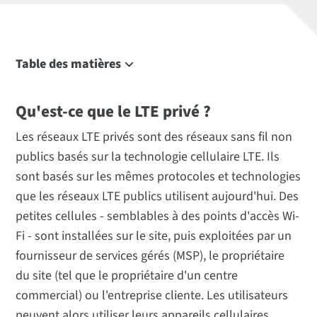
Table des matières
Qu'est-ce que le LTE privé ?
Qu'est-ce que le LTE privé ?
LTE privé et CBRS
Pourquoi utiliser le LTE privé ?
Les réseaux LTE privés sont des réseaux sans fil non
Cas d'utilisation
publics basés sur la technologie cellulaire LTE. Ils
sont basés sur les mêmes protocoles et technologies
Digi peut vous aider
que les réseaux LTE publics utilisent aujourd'hui. Des
petites cellules - semblables à des points d'accès Wi-
Fi - sont installées sur le site, puis exploitées par un
fournisseur de services gérés (MSP), le propriétaire
du site (tel que le propriétaire d'un centre
commercial) ou l'entreprise cliente. Les utilisateurs
peuvent alors utiliser leurs appareils cellulaires