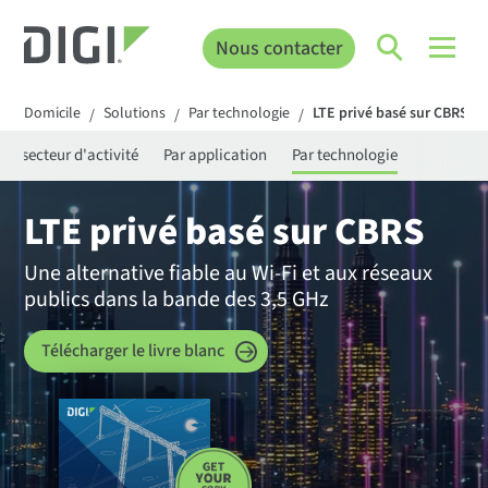
Nous contacter
Domicile
Solutions
Par technologie
LTE privé basé sur CBRS
/
/
/
Par secteur d'activité
Par application
Par technologie
LTE privé basé sur CBRS
Une alternative fiable au Wi-Fi et aux réseaux
publics dans la bande des 3,5 GHz
Télécharger le livre blanc