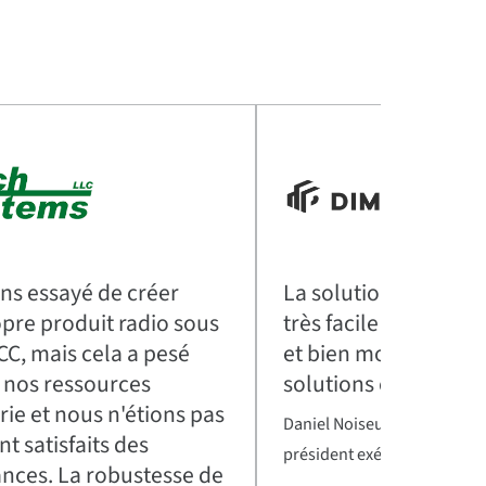
ns essayé de créer
La solution réseau D
pre produit radio sous
très facile à déploye
CC, mais cela a pesé
et bien moins coûteu
 nos ressources
solutions concurrent
rie et nous n'étions pas
Daniel Noiseux, directeur gé
t satisfaits des
président exécutif
nces. La robustesse de