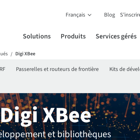
Blog
S'inscrir
Solutions
Produits
Services gérés
qués
Digi XBee
/
RF
Passerelles et routeurs de frontière
Kits de dév
Digi XBee
éveloppement et bibliothèques