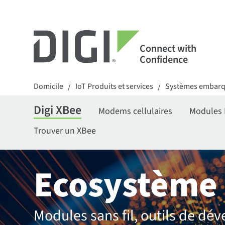
Connect with
Confidence
Domicile
IoT Produits et services
Systèmes embar
/
/
Digi XBee
Modems cellulaires
Modules 
Trouver un XBee
Ecosystème 
Modules sans fil, outils de d