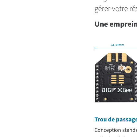
gérer votre r
Une emprein
Trou de passag
Conception standa