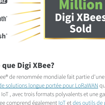
 que Digi XBee?
ee® de renommée mondiale fait partie d'u
de solutions longue portée pour LoRaWAN
qui
IoT , avec trois formats polyvalents et une g
ee comprend également
IoT
et
des outils de 