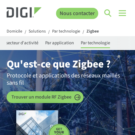
Nous contacter
Domicile
Solutions
Par technologie
Zigbee
/
/
/
Par secteur d'activité
Par application
Par technologie
Qu'est-ce que Zigbee ?
Protocole et applications des réseaux maillés
sans fil
Trouver un module RF Zigbee