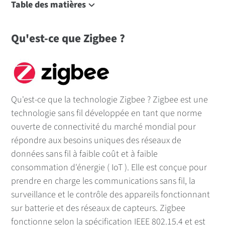
Table des matières
Qu'est-ce que Zigbee ?
Qu'est-ce que Zigbee ?
Protocole Zigbee
Avantages de Zigbee 3.0
Applications sans fil courantes
Exemples de dispositifs Zigbee
Qu'est-ce que la technologie Zigbee ? Zigbee est une
Réseau maillé Zigbee
technologie sans fil développée en tant que norme
Spécifications
ouverte de connectivité du marché mondial pour
Digi XBee Modules, passerelles et outils
répondre aux besoins uniques des réseaux de
Produits et ressources
données sans fil à faible coût et à faible
FAQ
consommation d'énergie ( IoT ). Elle est conçue pour
prendre en charge les communications sans fil, la
surveillance et le contrôle des appareils fonctionnant
sur batterie et des réseaux de capteurs. Zigbee
fonctionne selon la spécification IEEE 802.15.4 et est