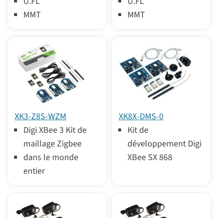
U.FL
U.FL
MMT
MMT
XK3-Z8S-WZM
XK8X-DMS-0
Digi XBee 3 Kit de
Kit de
maillage Zigbee
développement Digi
dans le monde
XBee SX 868
entier