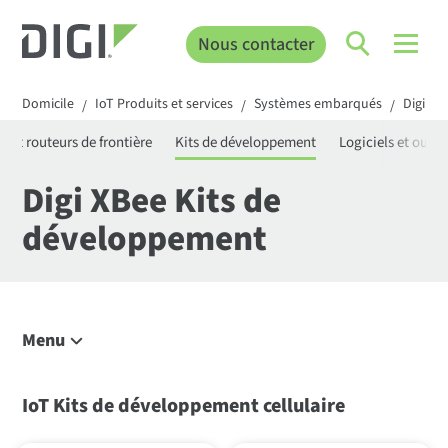
Nous contacter
Domicile
IoT Produits et services
Systèmes embarqués
Digi XB
/
/
/
es et routeurs de frontière
Kits de développement
Logiciels et outils
Digi XBee Kits de
développement
Menu
Ecosystème Digi XBee
IoT Kits de développement cellulaire
Modems cellulaires
Kits de développement