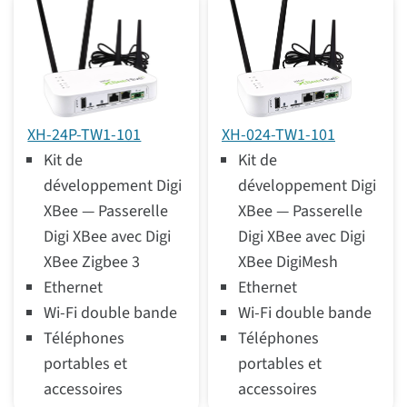
XH-24P-TW1-101
XH-024-TW1-101
Kit de
Kit de
développement Digi
développement Digi
XBee — Passerelle
XBee — Passerelle
Digi XBee avec Digi
Digi XBee avec Digi
XBee Zigbee 3
XBee DigiMesh
Ethernet
Ethernet
Wi-Fi double bande
Wi-Fi double bande
Téléphones
Téléphones
portables et
portables et
accessoires
accessoires