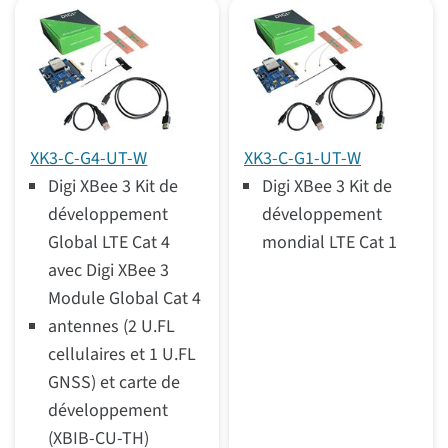
Digi XBee pour Wi-SUN
Trouver un XBee
Passerelles et routeurs de frontière
Logiciels et outils
Modules RF
XK3-C-G4-UT-W
XK3-C-G1-UT-W
Digi XBee 3 Kit de
Digi XBee 3 Kit de
développement
développement
Global LTE Cat 4
mondial LTE Cat 1
avec Digi XBee 3
Module Global Cat 4
antennes (2 U.FL
cellulaires et 1 U.FL
GNSS) et carte de
développement
(XBIB-CU-TH)