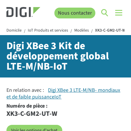
Nous contacter
Domicile
IoT Produits et services
Modèles
XK3-C-GM2-UT-W
/
/
/
Digi XBee 3 Kit de
développement global
LTE-M/NB-IoT
En relation avec :
Digi XBee 3 LTE-M/NB- mondiaux
et de faible puissanceIoT
Numéro de pièce :
XK3-C-GM2-UT-W
Voir les options d'achat