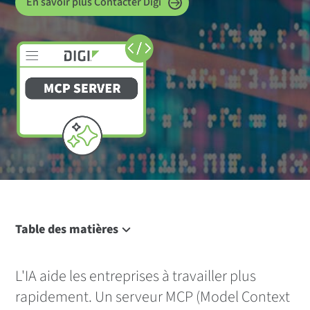
En savoir plus Contacter Digi
Table des matières
Vue d'ensemble
Qu'est-ce qu'un serveur MCP ?
L'IA aide les entreprises à travailler plus
rapidement. Un serveur MCP (Model Context
Connexion de l'IA à Digi Remote Manager