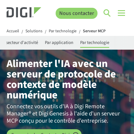
Nous contacter
Accueil
Solutions
Par technologie
Serveur MCP
/
/
/
Par secteur d'activité
Par application
Par technologie
Alimenter l'IA avec un
serveur de protocole de
contexte de modèle
numérique
Connectez vos outils d'IA à Digi Remote
Manager® et Digi Genesis à l'aide d'un serveur
MCP conçu pour le contrôle d'entreprise.