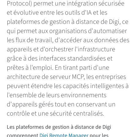
Protocol) permet une intégration sécurisée
Pourquoi une infrastructure prête pour l'IA est-elle
importante ?
et évolutive entre les outils d'IA et les
Ce que vous pouvez faire avec le serveur MCP
plateformes de gestion à distance de Digi, ce
Contacter Digi
qui permet aux organisations d'automatiser
les flux de travail, d'accéder aux données des
FAQ
appareils et d'orchestrer l'infrastructure
grâce à des interfaces standardisées et
prêtes à l'emploi. En tirant parti d'une
architecture de serveur MCP, les entreprises
peuvent étendre les capacités intelligentes à
l'ensemble de leurs environnements
d'appareils gérés tout en conservant un
contrôle et une sécurité centralisés.
Les plateformes de gestion à distance de Digi
comprennent
Digi Remote Manager
pour les