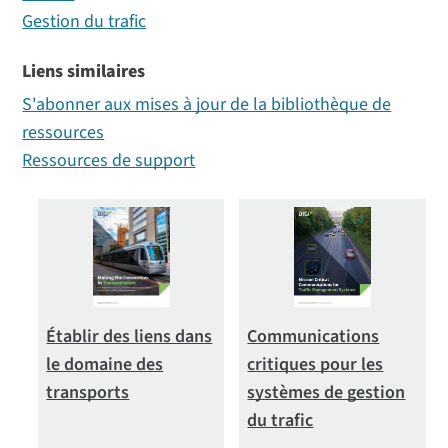
Gestion du trafic
Type
Liens similaires
Tout (970)
S'abonner aux mises à jour de la bibliothèque de
Marque (3)
ressources
Témoignages de clients (132)
Ressources de support
Fiches techniques (169)
Livres électroniques (13)
Autres (13)
Fiches de présentation des solutions (147)
Fiches techniques (27)
Exposés techniques (7)
Établir des liens dans
Communications
Vidéos (311)
le domaine des
critiques pour les
transports
systèmes de gestion
Webinaires (103)
du trafic
Livres blancs (45)