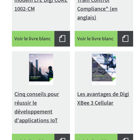
modem LTE Digi CORE
Train Control
1002-CM
Compliance" (en
anglais)
Voir le livre blanc
Voir le livre blanc
Cinq conseils pour
Les avantages de Digi
réussir le
XBee 3 Cellular
développement
d'applications IoT