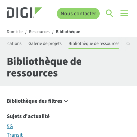
Nous contacter
Domicile
Ressources
Bibliothèque
/
/
rtifications
Galerie de projets
Bibliothèque de ressources
Centr
Bibliothèque de
ressources
Bibliothèque des filtres
Filtre
Sujets d'actualité
5G
Transit