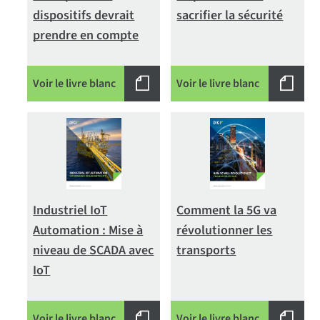
dispositifs devrait
sacrifier la sécurité
prendre en compte
Voir le livre blanc
Voir le livre blanc
Industriel IoT
Comment la 5G va
Automation : Mise à
révolutionner les
niveau de SCADA avec
transports
IoT
Voir le livre blanc
Voir le livre blanc