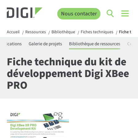
Nous contacter
Accueil
Ressources
Bibliothèque
Fiches techniques
Fiche tec
/
/
/
/
rtifications
Galerie de projets
Bibliothèque de ressources
Centr
Fiche technique du kit de
développement Digi XBee
PRO