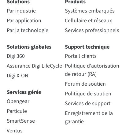
logicielle qui permet la
IoT Framework
Solutions
Produits
gestion et la sécurité
Par industrie
Systèmes embarqués
Lorsque vous développez un
produit connecté, vous avez
de la famille de SOM
4/an
Par application
Cellulaire et réseaux
Digi ConnectCore Services de sécurité - Premium 1 an
besoin du produit lui-même,
Digi ConnectCore .
mais aussi d'une application
Par la technologie
Services professionnels
CC-SEC-PRM
destinée aux clients, d'une
4/an
visibilité sur les appareils…
Comment acheter
Solutions globales
Support technique
Lire le communiqué
Digi 360
Portail clients
Lire le blog
de presse
4/an
Assurance Digi LifeCycle
Politique d'autorisation
de retour (RA)
Digi X-ON
Forum de soutien
Accès aux outils de sécurité Digi pour l'analyse de
Services gérés
la cybersécurité
Politique de soutien
Digi ConnectCore Services de sécurité -Entreprise 1
Opengear
Services de support
an
Particule
Digi ConnectCore
Systèmes sur modules
Enregistrement de la
✓
CC-SEC-ENT
SmartSense
Guide de comparaison
garantie
Solution SOM embarquée,
Comment acheter
sécurisée et fiable, la
des produits
Ventus
meilleure de sa catégorie,