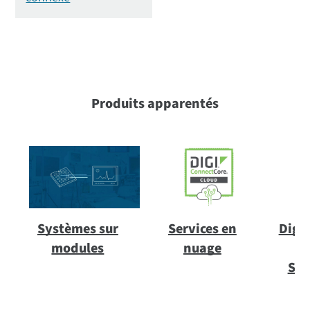
Produits apparentés
Systèmes sur
Services en
Digi
modules
nuage
STM