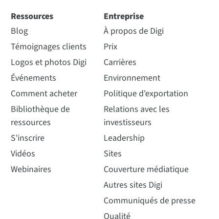
✓
Guide de comparaison des
avec connectivité sans fil
caractéristiques des produits
Ressources
Entreprise
intégrée.
embarqués Digi
Blog
À propos de Digi
ConnectCore® system-on-
✓
module (SOM)
Témoignages clients
Prix
Logos et photos Digi
Carrières
Voir la fiche
Digi ConnectCore Services de sécurité - Produit
Voir les produits
Accès à la méta-digi-securité pour appliquer les
technique
Événements
Environnement
supplémentaire (même durée que le contrat
correctifs
Comment acheter
Politique d'exportation
principal)
Bibliothèque de
Relations avec les
CC-SEC-ENT-ADD
✓
ressources
investisseurs
Comment acheter
S'inscrire
Leadership
Vidéos
Sites
✓
Services en nuage
Digi ConnectCore
Webinaires
Couverture médiatique
Services en nuage
Connectivité intégrée de la
périphérie au cloud
Autres sites Digi
Le monde de IoT est en train
Nombre de produits pris en charge (basé sur DEY-
de changer, et aujourd'hui les
Communiqués de presse
5.0+ LTS)
équipementiers qui
Qualité
construisent des produits