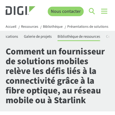
Nous contacter
Accueil
Ressources
Bibliothèque
Présentations de solutions
C
/
/
/
/
rtifications
Galerie de projets
Bibliothèque de ressources
Centr
Comment un fournisseur
de solutions mobiles
relève les défis liés à la
connectivité grâce à la
fibre optique, au réseau
mobile ou à Starlink