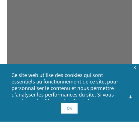
x
Ce site web utilise des cookies qui sont
essentiels au fonctionnement de ce site, pour
personnaliser le contenu et nous permettre
d'analyser les performances du site. Si vous
continuez à utiliser notre site web, vous
consentez à l'utilisation de nos cookies. Cliquez
OK
sur OK pour indiquer que vous acceptez notre
politique en matière de cookies
, y compris les
cookies publicitaires, les cookies d'analyse et le
partage d'informations avec les médias sociaux,