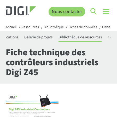
Nous contacter
Accueil
Ressources
Bibliothèque
Fiches de données
Fiche tec
/
/
/
/
rtifications
Galerie de projets
Bibliothèque de ressources
Centr
Fiche technique des
contrôleurs industriels
Digi Z45