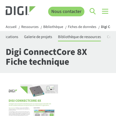
Nous contacter
Accueil
Ressources
Bibliothèque
Fiches de données
Digi Conn
/
/
/
/
rtifications
Galerie de projets
Bibliothèque de ressources
Centr
Digi ConnectCore 8X
Fiche technique