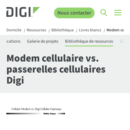
Nous contacter
Domicile
Ressources
Bibliothèque
Livres blancs
Modem cellula
/
/
/
/
rtifications
Galerie de projets
Bibliothèque de ressources
Centr
Modem cellulaire vs.
passerelles cellulaires
Digi