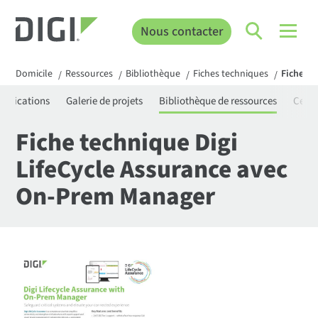
Nous contacter
Domicile
Ressources
Bibliothèque
Fiches techniques
Fiche te
/
/
/
/
rtifications
Galerie de projets
Bibliothèque de ressources
Centr
Fiche technique Digi
LifeCycle Assurance avec
On-Prem Manager