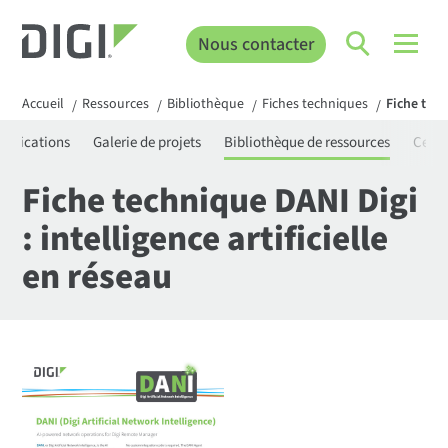
Nous contacter
Accueil
Ressources
Bibliothèque
Fiches techniques
Fiche tech
/
/
/
/
rtifications
Galerie de projets
Bibliothèque de ressources
Centr
Fiche technique DANI Digi
: intelligence artificielle
en réseau