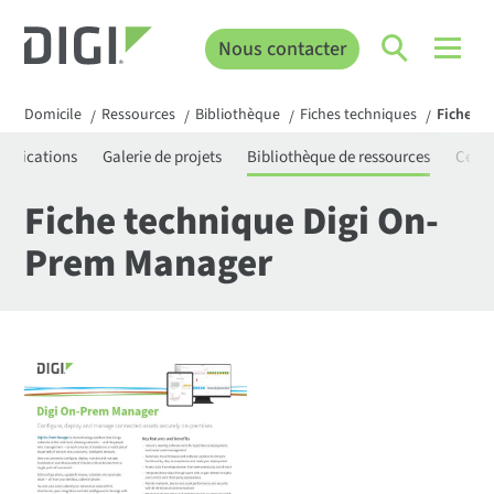
Nous contacter
Domicile
Ressources
Bibliothèque
Fiches techniques
Fiche t
/
/
/
/
rtifications
Galerie de projets
Bibliothèque de ressources
Centr
Fiche technique Digi On-
Prem Manager