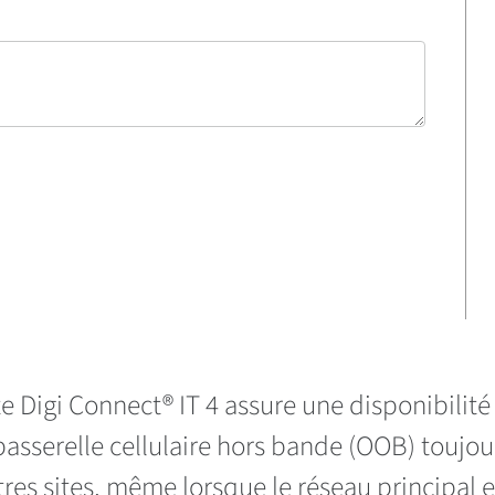
te Digi Connect® IT 4 assure une disponibilité
sserelle cellulaire hors bande (OOB) toujours
utres sites, même lorsque le réseau principal