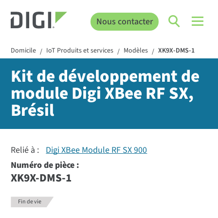
Nous contacter
Domicile
IoT Produits et services
Modèles
XK9X-DMS-1
/
/
/
Kit de développement de
module Digi XBee RF SX,
Brésil
Relié à :
Digi XBee Module RF SX 900
Numéro de pièce :
XK9X-DMS-1
Fin de vie