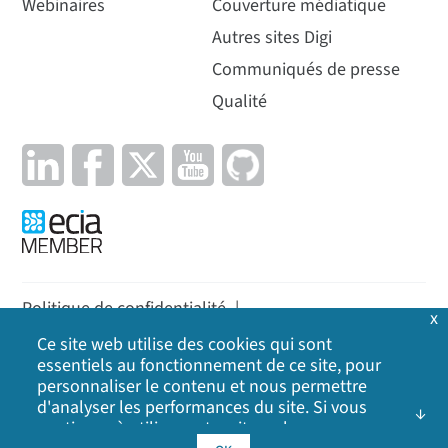
Webinaires
Couverture médiatique
Autres sites Digi
Communiqués de presse
Qualité
Politique de confidentialité
|
x
Politique en matière de cookies
|
Politique
|
Ce site web utilise des cookies qui sont
essentiels au fonctionnement de ce site, pour
Plan du site
personnaliser le contenu et nous permettre
d'analyser les performances du site. Si vous
©
2026
Digi International Inc. Tous droits réservés.
continuez à utiliser notre site web, vous