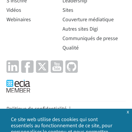
S'inscrire
Leadership
Vidéos
Sites
Webinaires
Couverture médiatique
Autres sites Digi
Communiqués de presse
Qualité
Politique de confidentialité
|
x
Politique en matière de cookies
|
Politique
|
Ce site web utilise des cookies qui sont
essentiels au fonctionnement de ce site, pour
Plan du site
personnaliser le contenu et nous permettre