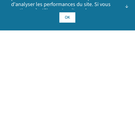
d'analyser les performances du site. Si vous
continuez à utiliser notre site web, vous
consentez à l'utilisation de nos cookies. Cliquez
OK
sur OK pour indiquer que vous acceptez notre
politique en matière de cookies
, y compris les
cookies publicitaires, les cookies d'analyse et le
partage d'informations avec les médias sociaux,
les partenaires publicitaires et d'analyse.
Informations sur le contact
1-877-912-3444
Demandes de
renseignements sur la
952-912-3444