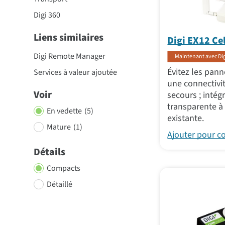
Digi 360
Liens similaires
Digi EX12 Ce
Digi Remote Manager
Maintenant avec Dig
Évitez les pann
Services à valeur ajoutée
une connectivi
Voir
secours ; intég
transparente à 
En vedette
(5)
existante.
Mature
(1)
Ajouter pour 
Détails
Compacts
Détaillé