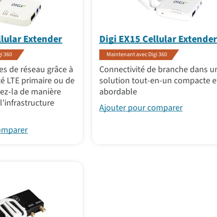
llular Extender
Digi EX15 Cellular Extender
i 360
Maintenant avec Digi 360
es de réseau grâce à
Connectivité de branche dans u
té LTE primaire ou de
solution tout-en-un compacte e
rez-la de manière
abordable
l'infrastructure
Ajouter pour comparer
comparer