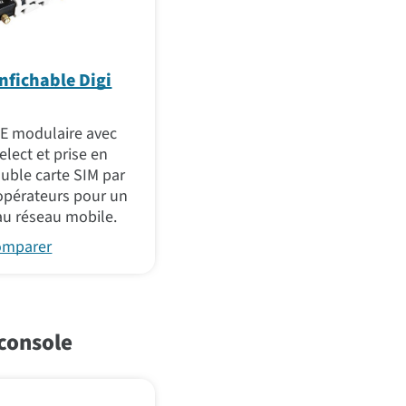
fichable Digi
TE modulaire avec
elect et prise en
ouble carte SIM par
 opérateurs pour un
au réseau mobile.
comparer
console