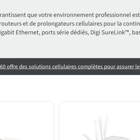
garantissent que votre environnement professionnel es
outeurs et de prolongateurs cellulaires pour la contin
 Gigabit Ethernet, ports série dédiés, Digi SureLink™, b
 offre des solutions cellulaires complètes pour assurer le