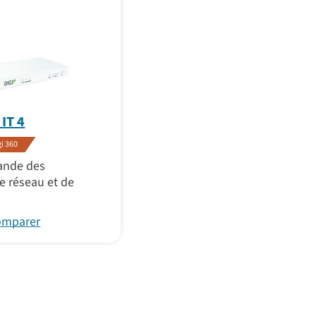
 IT 4
i 360
ande des
 réseau et de
comparer