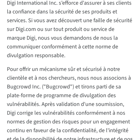
Digi International Inc. s'efforce d'assurer à ses clients
Types de soumissions incluses
la confiance dans la sécurité de ses produits et
Données du rapport de soumission de vulnérabilité
services. Si vous avez découvert une faille de sécurité
Système de classification des risques
sur Digi.com ou sur tout produit ou service de
marque Digi, nous vous demandons de nous la
Actions interdites
communiquer conformément à cette norme de
Formulaire de soumission
divulgation responsable.
Pour offrir un mécanisme sûr et sécurisé à notre
clientèle et à nos chercheurs, nous nous associons à
Bugcrowd Inc. ("Bugcrowd") et tirons parti de sa
plate-forme de programme de divulgation des
vulnérabilités. Après validation d'une soumission,
Digi corrige les vulnérabilités conformément à nos
normes de gestion des risques pour un engagement
continu en faveur de la confidentialité, de l'intégrité
et de la disponibilité de notre infrastructure et de nos