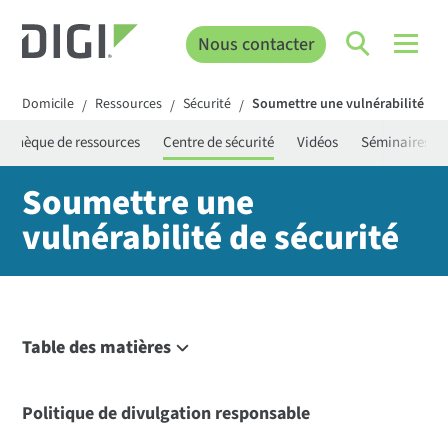
Nous contacter
Domicile
Ressources
Sécurité
Soumettre une vulnérabilité
/
/
/
iothèque de ressources
Centre de sécurité
Vidéos
Séminaires en
Soumettre une
vulnérabilité de sécurité
Table des matières
Politique de divulgation responsable
Décorum de sécurité
Politique de divulgation responsable
Cycle de vie de la communication de la demande