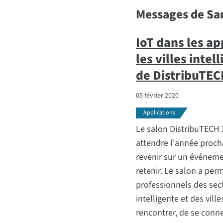
Messages de S
IoT dans les ap
les villes intel
de DistribuTEC
05 février 2020
Applications
Le salon DistribuTECH 2
attendre l'année procha
revenir sur un événeme
retenir. Le salon a per
professionnels des sect
intelligente et des vill
rencontrer, de se conne