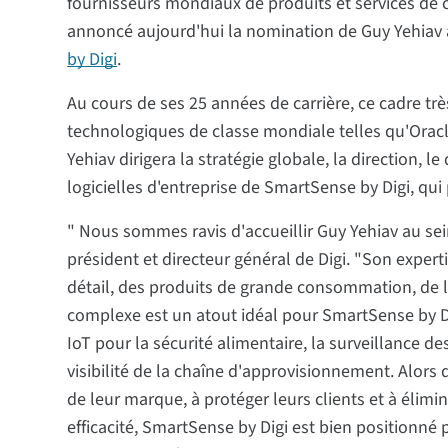
fournisseurs mondiaux de produits et services de co
annoncé aujourd'hui la nomination de Guy Yehiav 
by Digi
.
Au cours de ses 25 années de carrière, ce cadre trè
technologiques de classe mondiale telles qu'Oracl
Yehiav dirigera la stratégie globale, la direction,
logicielles d'entreprise de SmartSense by Digi, qui
" Nous sommes ravis d'accueillir Guy Yehiav au se
président et directeur général de Digi. "Son exper
détail, des produits de grande consommation, de l
complexe est un atout idéal pour SmartSense by Dig
IoT pour la sécurité alimentaire, la surveillance de
visibilité de la chaîne d'approvisionnement. Alors
de leur marque, à protéger leurs clients et à élimi
efficacité, SmartSense by Digi est bien positionné