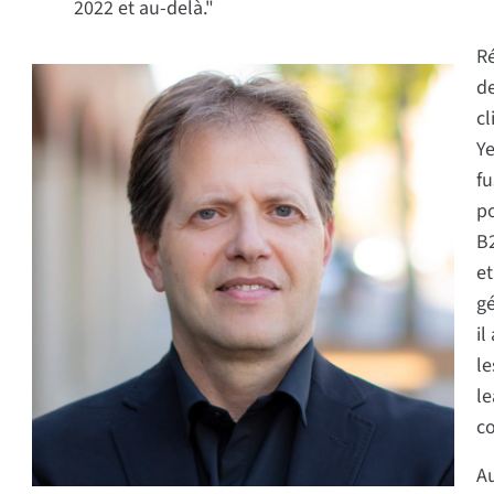
2022 et au-delà."
Ré
de
cl
Ye
fu
po
B2
et
gé
il
le
le
co
Au