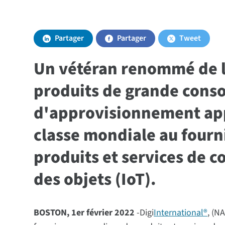
Partager
Partager
Tweet
Un vétéran renommé de la
produits de grande cons
d'approvisionnement app
classe mondiale au fourn
produits et services de c
des objets (IoT).
BOSTON, 1er février 2022
-Digi
International®
, (N