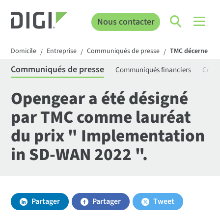
Nous contacter
Domicile
Entreprise
Communiqués de presse
TMC décerne à O
/
/
/
Communiqués de presse
Communiqués financiers
Comm
Opengear a été désigné
par TMC comme lauréat
du prix " Implementation
in SD-WAN 2022 ".
Partager
Partager
Tweet