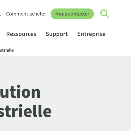
e
Comment acheter
Nous contacter
Ressources
Support
Entreprise
strielle
lution
trielle