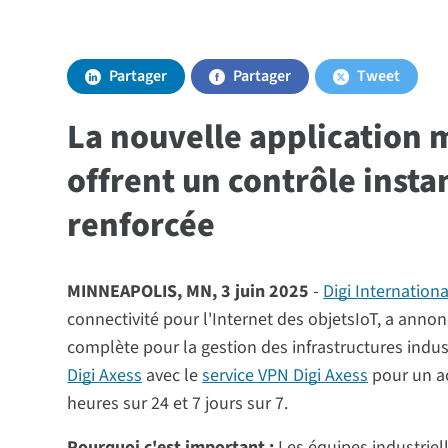
Partager
Partager
Tweet
La nouvelle application m
offrent un contrôle insta
renforcée
MINNEAPOLIS, MN, 3 juin 2025
-
Digi Internationa
connectivité pour l'Internet des objetsIoT, a anno
complète pour la gestion des infrastructures indus
Digi Axess
avec le
service VPN Digi Axess
pour un ac
heures sur 24 et 7 jours sur 7.
Pourquoi c'est important :
Les équipes industrie