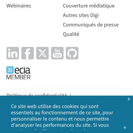
Webinaires
Couverture médiatique
Autres sites Digi
Communiqués de presse
Qualité
Politique de confidentialité
|
x
Politique en matière de cookies
|
Politique
|
Ce site web utilise des cookies qui sont
essentiels au fonctionnement de ce site, pour
Plan du site
personnaliser le contenu et nous permettre
d'analyser les performances du site. Si vous
©
2026
Digi International Inc. Tous droits réservés.
continuez à utiliser notre site web, vous