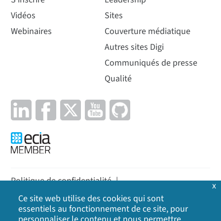
Vidéos
Sites
Webinaires
Couverture médiatique
Autres sites Digi
Communiqués de presse
Qualité
Politique de confidentialité
|
x
Politique en matière de cookies
|
Politique
|
Ce site web utilise des cookies qui sont
essentiels au fonctionnement de ce site, pour
Plan du site
personnaliser le contenu et nous permettre