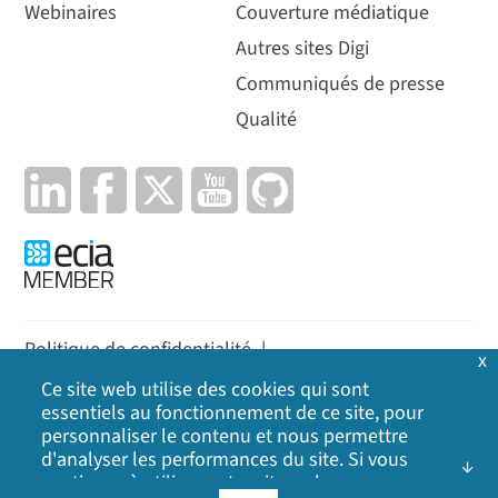
Webinaires
Couverture médiatique
Autres sites Digi
Communiqués de presse
Qualité
Politique de confidentialité
|
x
Politique en matière de cookies
|
Politique
|
Ce site web utilise des cookies qui sont
essentiels au fonctionnement de ce site, pour
Plan du site
personnaliser le contenu et nous permettre
d'analyser les performances du site. Si vous
©
2026
Digi International Inc. Tous droits réservés.
continuez à utiliser notre site web, vous