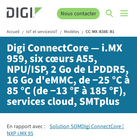
Nous contacter
Accueil
IoT et servicesIoT
Modèles
CC-MX-B38E-B1
/
/
/
Digi ConnectCore — i.MX
959, six cœurs A55,
NPU/ISP, 2 Go de LPDDR5,
16 Go d'eMMC, de −25 °C à
85 °C (de −13 °F à 185 °F),
services cloud, SMTplus
En rapport avec :
Solution SOMDigi ConnectCore |
NXP i.MX 95