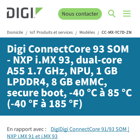
Nous contacter
Domicile
IoT Produits et services
Modèles
CC-MX-YC7D-ZN
/
/
/
Digi ConnectCore 93 SOM
- NXP i.MX 93, dual-core
A55 1.7 GHz, NPU, 1 GB
LPDDR4, 8 GB eMMC,
secure boot, -40 °C à 85 °C
(-40 °F à 185 °F)
En rapport avec :
DigiDigi ConnectCore 91/93 SOM |
NXP i.MX 91 et i.MX 93