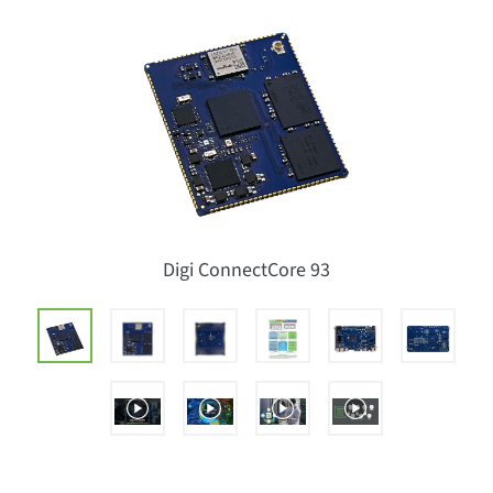
Digi ConnectCore 93