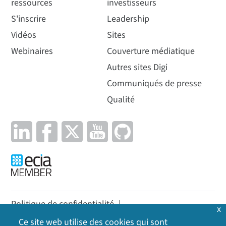
ressources
investisseurs
S'inscrire
Leadership
Vidéos
Sites
Webinaires
Couverture médiatique
Autres sites Digi
Communiqués de presse
Qualité
Politique de confidentialité
|
x
Politique en matière de cookies
|
Politique
|
Ce site web utilise des cookies qui sont