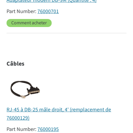
Adaptateur modem DB-9M (Quantité : 4)
76000701
Comment acheter
Câbles
RJ-45 à DB-25 mâle droit, 4' (remplacement de
76000129)
76000195