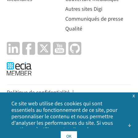
Autres sites Digi
Communiqués de presse
Qualité
Politique de confidentialité
|
x
Politique en matière de cookies
|
Politique
|
Ce site web utilise des cookies qui sont
essentiels au fonctionnement de ce site, pour
Plan du site
personnaliser le contenu et nous permettre
d'analyser les performances du site. Si vous
©
2026
Digi International Inc. Tous droits réservés.
continuez à utiliser notre site web, vous
consentez à l'utilisation de nos cookies. Cliquez
OK