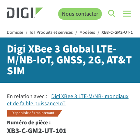
Nous contacter
Domicile
IoT Produits et services
Modèles
XB3-C-GM2-UT-101
/
/
/
Digi XBee 3 Global LTE-
M/NB-IoT, GNSS, 2G, AT&T
SIM
En relation avec :
Digi XBee 3 LTE-M/NB- mondiaux
et de faible puissanceIoT
Disponible dès maintenant
Numéro de pièce :
XB3-C-GM2-UT-101