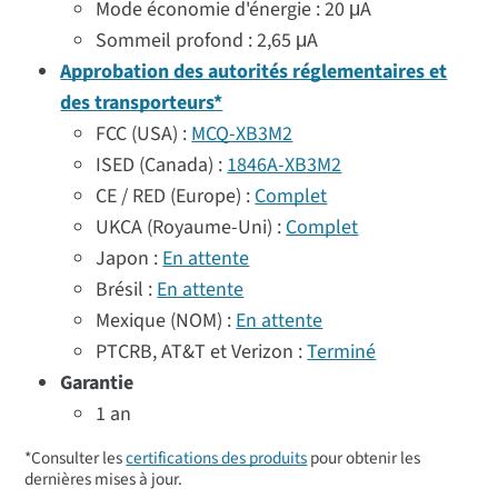
Mode économie d'énergie : 20 μA
Sommeil profond : 2,65 μA
Approbation des autorités réglementaires et
des transporteurs*
FCC (USA) :
MCQ-XB3M2
ISED (Canada) :
1846A-XB3M2
CE / RED (Europe) :
Complet
UKCA (Royaume-Uni) :
Complet
Japon :
En attente
Brésil :
En attente
Mexique (NOM) :
En attente
PTCRB, AT&T et Verizon :
Terminé
Garantie
1 an
*Consulter les
certifications des produits
pour obtenir les
dernières mises à jour.