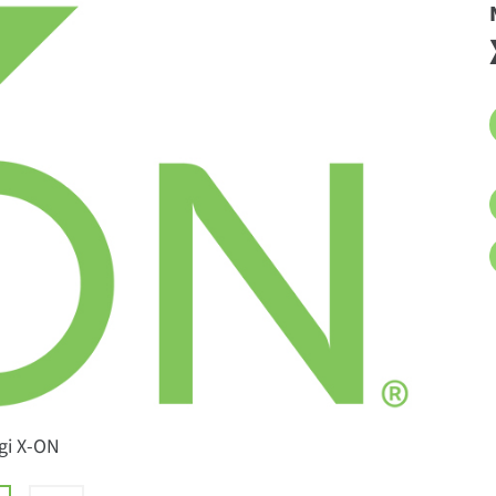
gi X-ON