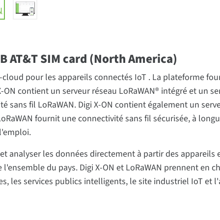
 GB AT&T SIM card (North America)
loud pour les appareils connectés IoT . La plateforme four
X-ON contient un serveur réseau LoRaWAN® intégré et un ser
ivité sans fil LoRaWAN. Digi X-ON contient également un ser
LoRaWAN fournit une connectivité sans fil sécurisée, à lon
l'emploi.
t analyser les données directement à partir des appareils et
 de l'ensemble du pays. Digi X-ON et LoRaWAN prennent en c
s, les services publics intelligents, le site industriel IoT et l