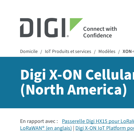
Connect with
Confidence
Domicile
IoT Produits et services
Modèles
XON-
/
/
/
Digi X-ON Cellul
(North America)
En rapport avec :
Passerelle Digi HX15 pour LoRa
LoRaWAN® (en anglais)
Digi X-ON IoT Platform p