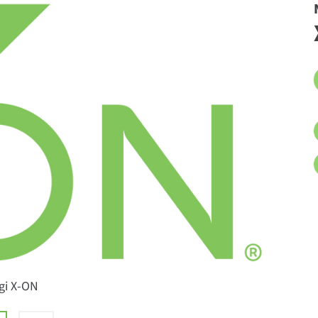
gi X-ON