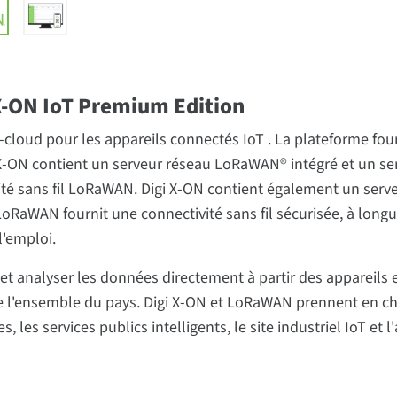
X-ON IoT Premium Edition
loud pour les appareils connectés IoT . La plateforme four
X-ON contient un serveur réseau LoRaWAN® intégré et un ser
ivité sans fil LoRaWAN. Digi X-ON contient également un ser
LoRaWAN fournit une connectivité sans fil sécurisée, à lon
l'emploi.
t analyser les données directement à partir des appareils et
 de l'ensemble du pays. Digi X-ON et LoRaWAN prennent en c
s, les services publics intelligents, le site industriel IoT et l