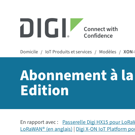
Connect with
Confidence
Domicile
IoT Produits et services
Modèles
XON-
/
/
/
Abonnement à la
Edition
En rapport avec :
Passerelle Digi HX15 pour LoRa
LoRaWAN® (en anglais)
Digi X-ON IoT Platform p