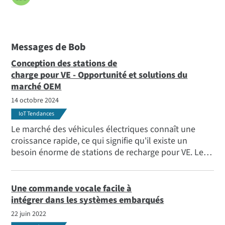
Messages de Bob
Conception des stations de
charge pour VE - Opportunité et solutions du
marché OEM
14 octobre 2024
IoT Tendances
Le marché des véhicules électriques connaît une
croissance rapide, ce qui signifie qu'il existe un
besoin énorme de stations de recharge pour VE. Les
équipementiers et les développeurs indépendants
disposent d'une énorme opportunité de marché
pour créer des conceptions de stations de recharge
Une commande vocale facile à
pour VE répondant à ce besoin. Pour en savoir plus,
intégrer dans les systèmes embarqués
consultez notre blog.
22 juin 2022