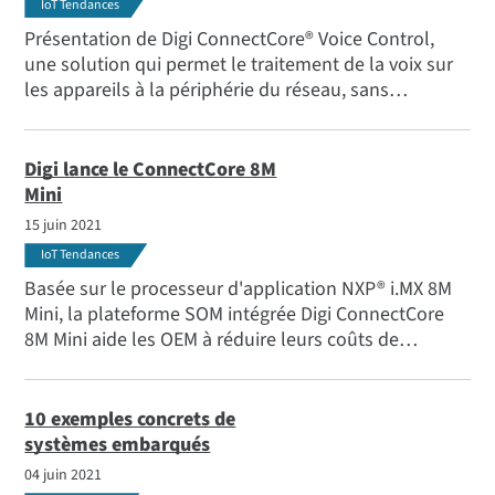
IoT Tendances
Présentation de Digi ConnectCore® Voice Control,
une solution qui permet le traitement de la voix sur
les appareils à la périphérie du réseau, sans
connexion au cloud. Le traitement à la périphérie
réduit les coûts de connectivité et les problèmes de
confidentialité des données, tout en offrant des
Digi lance le ConnectCore 8M
temps de réponse plus rapides qu'avec le traitement
Mini
de la voix dans le nuage.
15 juin 2021
IoT Tendances
Basée sur le processeur d'application NXP® i.MX 8M
Mini, la plateforme SOM intégrée Digi ConnectCore
8M Mini aide les OEM à réduire leurs coûts de
développement et à obtenir un coût total de
possession plus faible.
10 exemples concrets de
systèmes embarqués
04 juin 2021