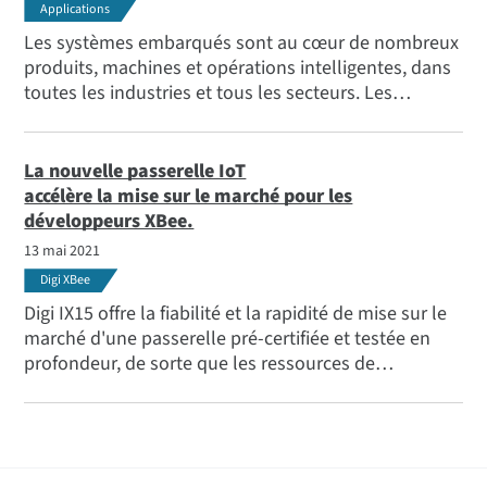
Applications
Les systèmes embarqués sont au cœur de nombreux
produits, machines et opérations intelligentes, dans
toutes les industries et tous les secteurs. Les
dispositifs et logiciels embarqués jouent un rôle
crucial dans le fonctionnement des voitures, des
appareils ménagers, des dispositifs médicaux, des
La nouvelle passerelle IoT
bornes interactives et d'autres équipements que
accélère la mise sur le marché pour les
nous utilisons dans notre vie quotidienne. Cet article
développeurs XBee.
couvre une série d'exemples de systèmes
13 mai 2021
embarqués.
Digi XBee
Digi IX15 offre la fiabilité et la rapidité de mise sur le
marché d'une passerelle pré-certifiée et testée en
profondeur, de sorte que les ressources de
développement de produits n'ont pas besoin d'être
immobilisées par les défis de la certification.