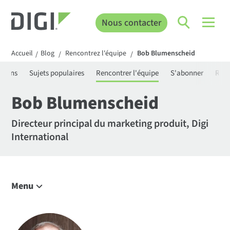
Nous contacter
Accueil
Blog
Rencontrez l'équipe
Bob Blumenscheid
/
/
/
ations
Sujets populaires
Rencontrer l'équipe
S'abonner
Rech
Bob Blumenscheid
Directeur principal du marketing produit, Digi
International
Menu
Explorer le blog
IoT Tendances