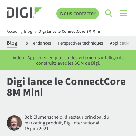
Nous contacter
Accueil
Blog
Digi lance le ConnectCore 8M Mini
/
/
Blog
IoT Tendances
Perspectives techniques
Applications
Vidéo : Apprenez-en plus sur les vêtements intelligents
construits avec les SOM de Digi.
Digi lance le ConnectCore
8M Mini
Bob Blumenscheid, directeur principal du
marketing produit, Digi International
15 juin 2021