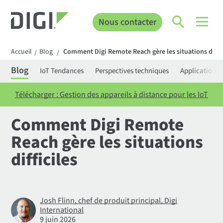
Nous contacter
Accueil
Blog
Comment Digi Remote Reach gère les situations diffic
/
/
Blog
IoT Tendances
Perspectives techniques
Applications
Télécharger : Gestion des appareils à distance pour les IoT
Comment Digi Remote
Reach gère les situations
difficiles
Josh Flinn, chef de produit principal, Digi
International
9 juin 2026