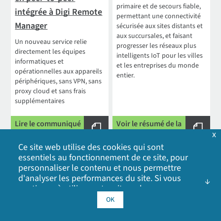
primaire et de secours fiable,
intégrée à Digi Remote
permettant une connectivité
Manager
sécurisée aux sites distants et
aux succursales, et faisant
Un nouveau service relie
progresser les réseaux plus
directement les équipes
intelligents IoT pour les villes
informatiques et
et les entreprises du monde
opérationnelles aux appareils
entier.
périphériques, sans VPN, sans
proxy cloud et sans frais
supplémentaires
Lire le communiqué
Voir le résumé de la
de presse
solution
x
Ce site web utilise des cookies qui sont
essentiels au fonctionnement de ce site, pour
personnaliser le contenu et nous permettre
d'analyser les performances du site. Si vous
continuez à utiliser notre site web, vous
consentez à l'utilisation de nos cookies. Cliquez
OK
sur OK pour indiquer que vous acceptez notre
politique en matière de cookies
, y compris les
Digi Remote Manager
Digi Remote Reach :