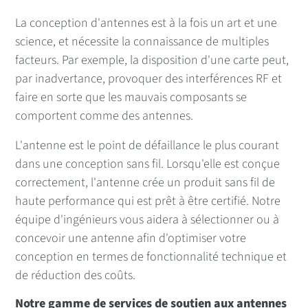
œuvre
La conception d'antennes est à la fois un art et une
Logiciels et microprogrammes
science, et nécessite la connaissance de multiples
Services de redéfinition rapide de Digi
facteurs. Par exemple, la disposition d'une carte peut,
XBee®.
par inadvertance, provoquer des interférences RF et
faire en sorte que les mauvais composants se
Conception du produit
comportent comme des antennes.
Conception d'antennes
L'antenne est le point de défaillance le plus courant
Conception de circuits RF et électriques
dans une conception sans fil. Lorsqu'elle est conçue
Disposition du PCB
correctement, l'antenne crée un produit sans fil de
haute performance qui est prêt à être certifié. Notre
Intégration des produits Digi
équipe d'ingénieurs vous aidera à sélectionner ou à
Examen de la conception
concevoir une antenne afin d'optimiser votre
conception en termes de fonctionnalité technique et
Conception mécanique
de réduction des coûts.
Certification
Notre gamme de services de soutien aux antennes