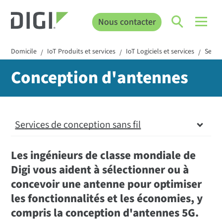
Nous contacter
Domicile
IoT Produits et services
IoT Logiciels et services
Servi
/
/
/
Conception d'antennes
Services de conception sans fil
Services de conception sans fil
Les ingénieurs de classe mondiale de
Digi vous aident à sélectionner ou à
Définition et planification
concevoir une antenne pour optimiser
Développement et essais
les fonctionnalités et les économies, y
Digi Remote Manager Services de mise en
compris la conception d'antennes 5G.