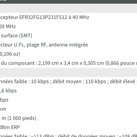
écepteur EFR32FG13P231F512 à 40 MHz
928 MHz
 surface (SMT)
cteur U.FL, plage RF, antenne intégrée
(0,106 oz)
du composant : 2,199 cm x 3,4 cm x 0,305 cm (0,866 pouce x
nées faible : 10 kbps ; débit moyen : 110 kbps ; débit élevé
,6 kbps
Mbps
 km
 m (1 000 pieds)
 dBm ERP
nnées faible : −113 dBm ; débit de données moyen : −108 d