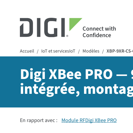
Connect with
Confidence
Accueil
IoT et servicesIoT
Modèles
XBP-9XR-CS-
/
/
/
Digi XBee PRO — 
intégrée, montag
En rapport avec :
Module RFDigi XBee PRO