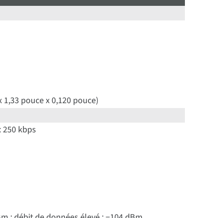
 1,33 pouce x 0,120 pouce)
 : 250 kbps
Bm ; débit de données élevé : −104 dBm