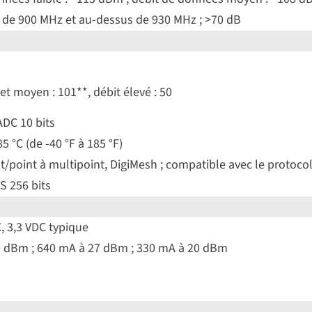
de 900 MHz et au-dessus de 930 MHz ; >70 dB
 et moyen : 101**, débit élevé : 50
ADC 10 bits
85 °C (de -40 °F à 185 °F)
nt/point à multipoint, DigiMesh ; compatible avec le protoco
S 256 bits
C, 3,3 VDC typique
0 dBm ; 640 mA à 27 dBm ; 330 mA à 20 dBm