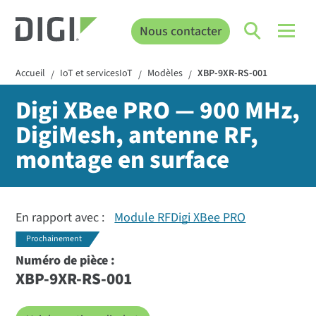
Nous contacter
Accueil
IoT et servicesIoT
Modèles
XBP-9XR-RS-001
/
/
/
Digi XBee PRO — 900 MHz,
DigiMesh, antenne RF,
montage en surface
En rapport avec :
Module RFDigi XBee PRO
Prochainement
Numéro de pièce :
XBP-9XR-RS-001