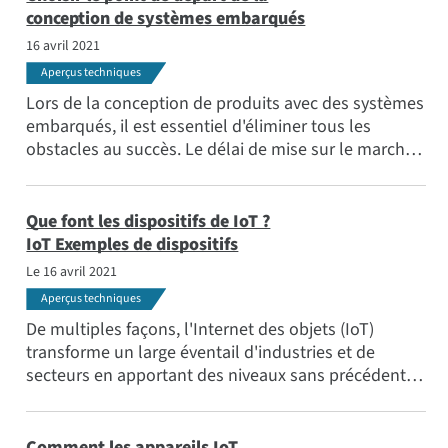
auxquelles nous souscrivons.
conception de systèmes embarqués
16 avril 2021
Aperçus techniques
Lors de la conception de produits avec des systèmes
embarqués, il est essentiel d'éliminer tous les
obstacles au succès. Le délai de mise sur le marché
est généralement critique. Vous ne voulez pas que
quelque chose ralentisse votre processus pour des
raisons évitables, comme le fait de ne pas avoir une
Que font les dispositifs de IoT ?
vision claire de votre objectif final, ou de ne pas avoir
IoT Exemples de dispositifs
les bonnes ressources pour réussir.
Le 16 avril 2021
Aperçus techniques
De multiples façons, l'Internet des objets (IoT)
transforme un large éventail d'industries et de
secteurs en apportant des niveaux sans précédent
d'automatisation, d'intelligence et de connectivité à
des prix/performances qui étaient auparavant
impensables. Ce blog présente des exemples
Comment les appareils IoT