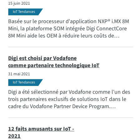
pratiques.
15 juin 2021
IoT Tendances
Basée sur le processeur d'application NXP® i.MX 8M
Mini, la plateforme SOM intégrée Digi ConnectCore
8M Mini aide les OEM à réduire leurs coûts de
développement et à obtenir un coût total de
possession plus faible.
Digi est choisi par Vodafone
comme partenaire technologique IoT
31 mai 2021
IoT Tendances
Digi a été sélectionné par Vodafone comme l'un des
trois partenaires exclusifs de solutions IoT dans le
cadre du Vodafone Partner Device Program.
Vodafone est le plus grand opérateur de réseaux
mobiles et fixes en Europe et un fournisseur de
connectivité mondial de premier plan IoT .
12 faits amusants sur IoT -
2021