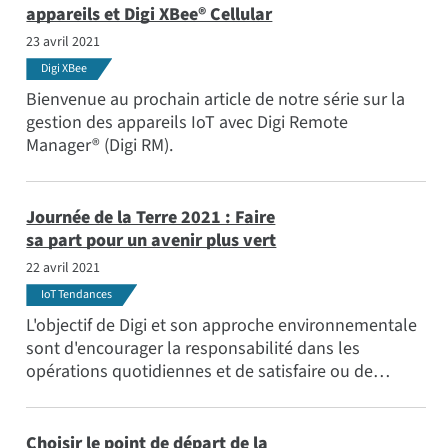
appareils et Digi XBee® Cellular
23 avril 2021
Digi XBee
Bienvenue au prochain article de notre série sur la
gestion des appareils IoT avec Digi Remote
Manager® (Digi RM).
Journée de la Terre 2021 : Faire
sa part pour un avenir plus vert
22 avril 2021
IoT Tendances
L'objectif de Digi et son approche environnementale
sont d'encourager la responsabilité dans les
opérations quotidiennes et de satisfaire ou de
dépasser les exigences de conformité de toutes les
législations et réglementations environnementales
applicables ainsi que d'autres mesures volontaires
Choisir le point de départ de la