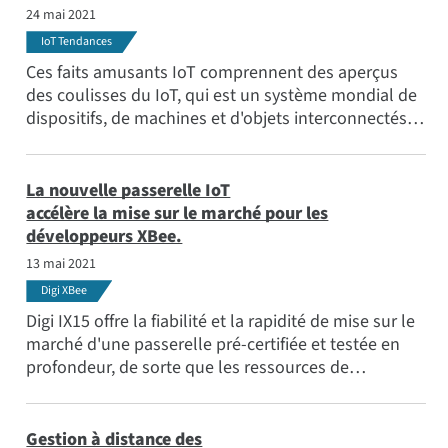
24 mai 2021
IoT Tendances
Ces faits amusants IoT comprennent des aperçus
des coulisses du IoT, qui est un système mondial de
dispositifs, de machines et d'objets interconnectés
qui collectent, partagent et envoient des données
sur un réseau sans nécessiter d'intervention
humaine.
La nouvelle passerelle IoT
accélère la mise sur le marché pour les
développeurs XBee.
13 mai 2021
Digi XBee
Digi IX15 offre la fiabilité et la rapidité de mise sur le
marché d'une passerelle pré-certifiée et testée en
profondeur, de sorte que les ressources de
développement de produits n'ont pas besoin d'être
immobilisées par les défis de la certification.
Gestion à distance des