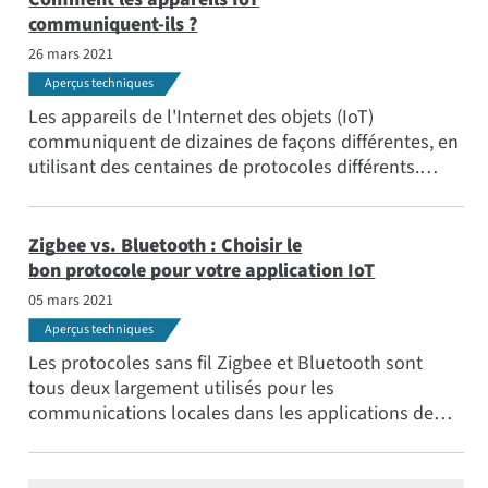
d'appareils IoT et explique comment ils
communiquent-ils ?
fonctionnent en coulisse.
26 mars 2021
Aperçus techniques
Les appareils de l'Internet des objets (IoT)
communiquent de dizaines de façons différentes, en
utilisant des centaines de protocoles différents.
Dans cet article, nous abordons les éléments
communs d'un réseau de périphériques IoT et
fournissons des exemples de la manière dont les
Zigbee vs. Bluetooth : Choisir le
périphériques envoient et reçoivent des données.
bon protocole pour votre application IoT
05 mars 2021
Aperçus techniques
Les protocoles sans fil Zigbee et Bluetooth sont
tous deux largement utilisés pour les
communications locales dans les applications de
l'Internet des objets (IoT). Il convient d'examiner
certains compromis pour choisir celui qui convient à