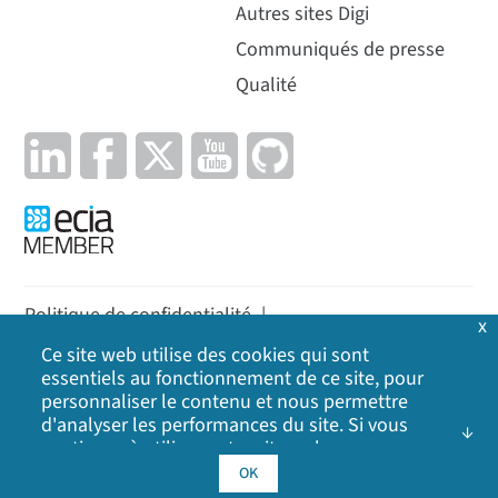
Autres sites Digi
Communiqués de presse
Qualité
Politique de confidentialité
|
x
Politique en matière de cookies
|
Politique
|
Ce site web utilise des cookies qui sont
essentiels au fonctionnement de ce site, pour
Plan du site
personnaliser le contenu et nous permettre
d'analyser les performances du site. Si vous
©
2026
Digi International Inc. Tous droits réservés.
continuez à utiliser notre site web, vous
consentez à l'utilisation de nos cookies. Cliquez
OK
sur OK pour indiquer que vous acceptez notre