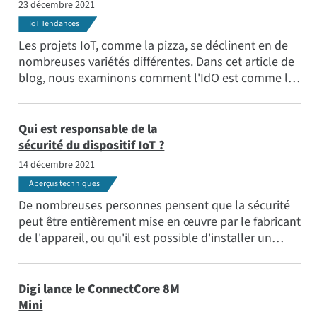
23 décembre 2021
Applications
IoT Tendances
Sujets populaires
Les projets IoT, comme la pizza, se déclinent en de
Rencontrez l'équipe
nombreuses variétés différentes. Dans cet article de
blog, nous examinons comment l'IdO est comme la
S'abonner
pizza. Il pourrait vous aider à comprendre pourquoi
la réponse à la plupart des questions sur la façon de
construire un projet IoT peut être "ça dépend". Et
Qui est responsable de la
cela pourrait aussi vous donner faim.
sécurité du dispositif IoT ?
14 décembre 2021
Aperçus techniques
De nombreuses personnes pensent que la sécurité
peut être entièrement mise en œuvre par le fabricant
de l'appareil, ou qu'il est possible d'installer un
logiciel axé sur la sécurité pour détecter et
contrecarrer le piratage. Mais en fait, la véritable
sécurité des appareils est une combinaison de
Digi lance le ConnectCore 8M
technologies, de processus et de meilleures
Mini