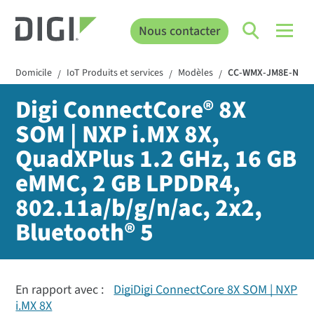
Nous contacter
Domicile
IoT Produits et services
Modèles
CC-WMX-JM8E-NN
/
/
/
Digi ConnectCore® 8X
SOM | NXP i.MX 8X,
QuadXPlus 1.2 GHz, 16 GB
eMMC, 2 GB LPDDR4,
802.11a/b/g/n/ac, 2x2,
Bluetooth® 5
En rapport avec :
DigiDigi ConnectCore 8X SOM | NXP
i.MX 8X