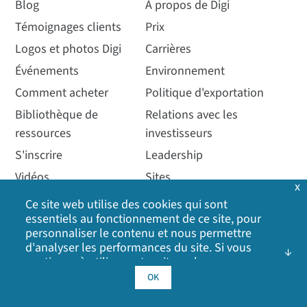
Blog
À propos de Digi
Témoignages clients
Prix
Logos et photos Digi
Carrières
Événements
Environnement
Comment acheter
Politique d'exportation
Bibliothèque de
Relations avec les
ressources
investisseurs
S'inscrire
Leadership
Vidéos
Sites
x
Webinaires
Couverture médiatique
Ce site web utilise des cookies qui sont
essentiels au fonctionnement de ce site, pour
Autres sites Digi
personnaliser le contenu et nous permettre
Communiqués de presse
d'analyser les performances du site. Si vous
continuez à utiliser notre site web, vous
Qualité
consentez à l'utilisation de nos cookies. Cliquez
OK
sur OK pour indiquer que vous acceptez notre
politique en matière de cookies
, y compris les