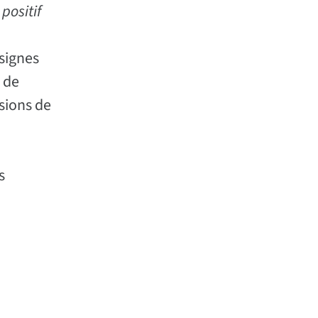
.
positif
 signes
s de
ssions de
s