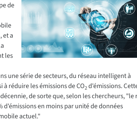
ipe de
obile
, et a
la
t les
s une série de secteurs, du réseau intelligent à
si à réduire les émissions de CO
d'émissions. Cett
2
 décennie, de sorte que, selon les chercheurs, "le
% d'émissions en moins par unité de données
mobile actuel."