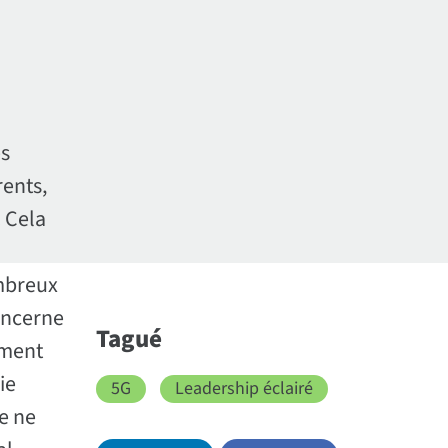
es
ents,
 Cela
ombreux
concerne
Tagué
ement
ie
5G
Leadership éclairé
e ne