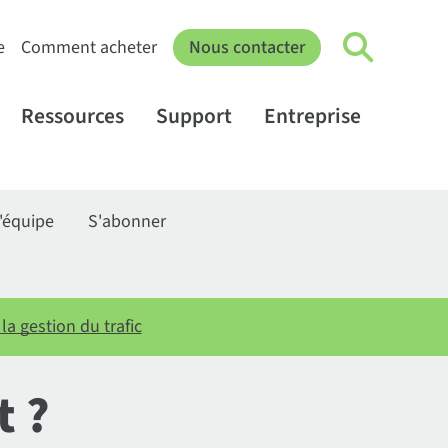
e
Comment acheter
Nous contacter
Ressources
Support
Entreprise
'équipe
S'abonner
a gestion du trafic
t ?