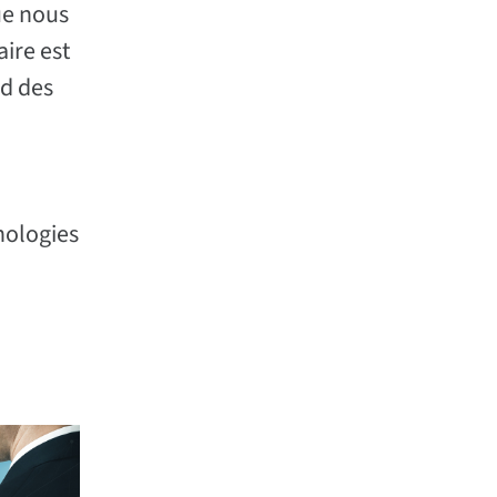
ue nous
aire est
rd des
nologies