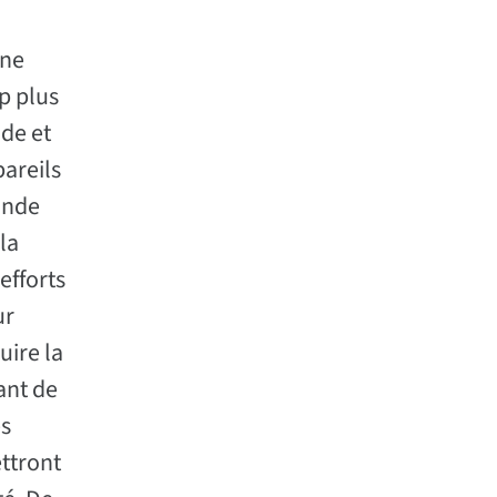
une
p plus
de et
pareils
onde
la
efforts
ur
uire la
ant de
es
ettront