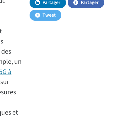
al.
Partager
Partager
Tweet
t
es
 des
emple, un
 5G à
 sur
esures
ques et