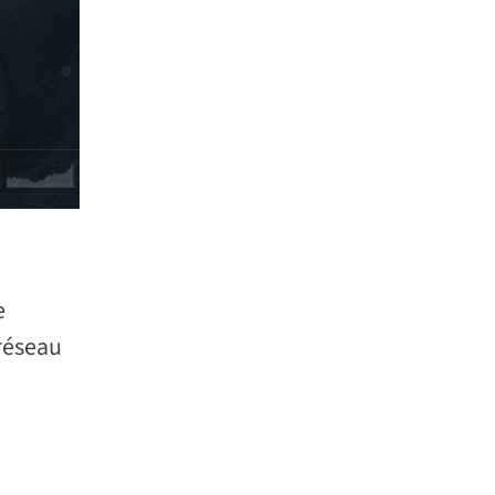
e
 réseau