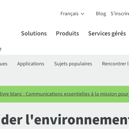
Blog
S'inscrir
Solutions
Produits
Services gérés
?
ques
Applications
Sujets populaires
Rencontrer l
livre blanc : Communications essentielles à la mission pour l
aider l'environnemen