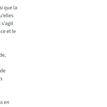
si que la
u'elles
 s'agit
ce et le
de,
 de
es
ns en