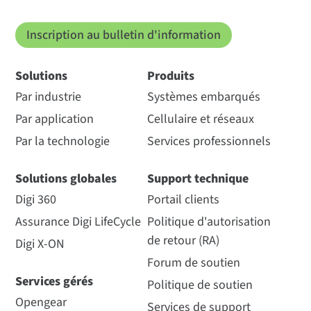
SoC EM357 de Silicon Labs
compteurs connectés
comparaison des
permettent aux clients
Inscription au bulletin d'information
caractéristiques de la
Digi XBee Kit Mesh Zigbee
de CAS d'économiser
famille
de l'énergie
SoC EM357 de Silicon Labs
Solutions
Produits
XKB2-Z7T-WZM
Par industrie
Systèmes embarqués
CAS Tecnologia est l'un des
Comment acheter
principaux fournisseurs de
Par application
Cellulaire et réseaux
solutions globales pour
Silicon Labs EM3587 Soc
l'industrie de l'énergie,
Par la technologie
Services professionnels
desservant plus de 200
clients au Brésil, en...
Solutions globales
Support technique
TAUX DE DONNÉES
Digi 360
Portail clients
Modules S2C
Lire la suite
Voir technique
Assurance Digi LifeCycle
Politique d'autorisation
RF 250 Kbps, Série jusqu'à 1 Mbps
de retour (RA)
Digi X-ON
Forum de soutien
GAMME INTÉRIEURE/URBAINE*
Services gérés
Politique de soutien
Opengear
Services de support
Trou de passage XBee Zigbee (antenne pour circuit