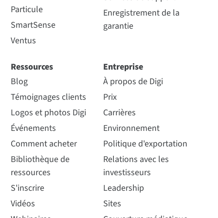
Particule
Introduction à XCTU
Devergy élargit les
Enregistrement de la
imprimé)
Jusqu'à 60 m (200 ft)
SmartSense
possibilités de
garantie
Durée : 3 min 13 s
XB24CZ7PIT-004
production d'énergie
Ventus
Comment acheter
solaire en Afrique
Jusqu'à 90 m (300 ft)
Ressources
Entreprise
Devergy est une entreprise
sociale qui s'engage à fournir
Blog
À propos de Digi
une source d'énergie
Témoignages clients
Prix
abordable et fiable aux
personnes à faibles revenus
Jusqu'à 60 m (200 ft)
Logos et photos Digi
Carrières
dans...
Événements
Environnement
XBee Zigbee TH (Antenne filaire)
PORTÉE EN LIGNE DE VUE EN EXTÉRIEUR/RF
Comment acheter
Politique d'exportation
Regarder la vidéo
Lire la suite
XB24CZ7WIT-004
Bibliothèque de
Relations avec les
Comment acheter
ressources
investisseurs
Jusqu'à 1200 m (4000 ft)
S'inscrire
Leadership
Vidéos
Sites