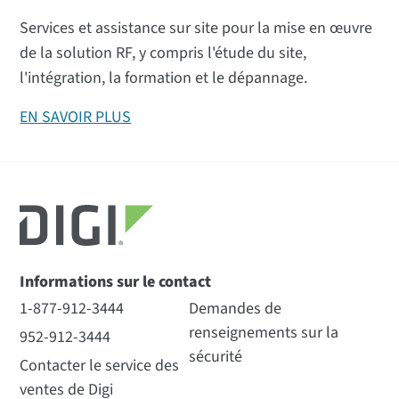
Services et assistance sur site pour la mise en œuvre
de la solution RF, y compris l'étude du site,
l'intégration, la formation et le dépannage.
EN SAVOIR PLUS
Tous
(22)
Fiches techniques
(2)
Vidéos
(5)
Tous
(28)
Kits S2C
(1)
Modules S2C
(14)
Livre blanc
(1)
Fiches techniques
(2)
Conseils de développement
(3)
Témoignages de clients
(12)
Multiprogrammeur
Digi XBee
(2)
Antennes
(4)
PERFORMANCE
Informations sur le contact
Service et soutien
(4)
1-877-912-3444
Demandes de
Kits S2C
CHIPSET ÉMETTEUR-RÉCEPTEUR
renseignements sur la
952-912-3444
sécurité
Contacter le service des
ventes de Digi
40 000 Digi XBee Les
Digi XBee Tableau de