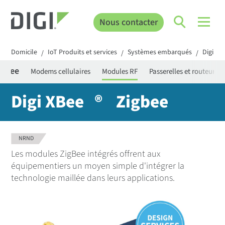
Nous contacter
Domicile
IoT Produits et services
Systèmes embarqués
Digi XB
/
/
/
 XBee
Modems cellulaires
Modules RF
Passerelles et routeurs d
Digi XBee
®
Zigbee
NRND
Les modules ZigBee intégrés offrent aux
équipementiers un moyen simple d'intégrer la
technologie maillée dans leurs applications.