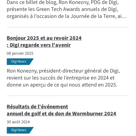
Dans ce billet de blog, Ron Konezny, PDG de Digi,
présente les Green Tech Awards annuels de Digi,
organisés à l'occasion de la Journée de la Terre, ainsi
que les lauréats de cette année. Il s'agit
d'équipementiers et d'organisations qui tirent parti
de la technologie IoT pour apporter des
Bonjour 2025 et au revoir 2024
changements significatifs et, dans de nombreux cas,
: Digi regarde vers l'avenir
pour aider un vaste réseau de clients à faire de
08 janvier 2025
même.
Digi News
Ron Konezny, président-directeur général de Digi,
revient sur les succès de l'entreprise en 2024 et
donne un aperçu de ce qui nous attend en 2025.
Résultats de l'événement
annuel de golf et de don de Wormburner 2024
30 août 2024
Digi News