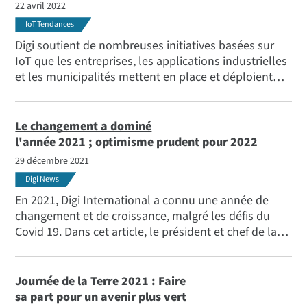
22 avril 2022
IoT Tendances
Digi soutient de nombreuses initiatives basées sur
IoT que les entreprises, les applications industrielles
et les municipalités mettent en place et déploient
dans le but de devenir plus durables et de réduire
leur empreinte carbone. Rencontrez les lauréats du
prix Digi Green Tech 2022 pour l'innovation client.
Le changement a dominé
l'année 2021 ; optimisme prudent pour 2022
29 décembre 2021
Digi News
En 2021, Digi International a connu une année de
changement et de croissance, malgré les défis du
Covid 19. Dans cet article, le président et chef de la
direction de Digi, Ron Konezny, partage un aperçu de
l'entreprise, une appréciation du personnel, des
partenaires et des distributeurs de Digi, et un
Journée de la Terre 2021 : Faire
message d'optimisme.
sa part pour un avenir plus vert