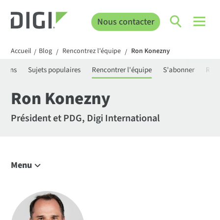
Nous contacter
Accueil
Blog
Rencontrez l'équipe
Ron Konezny
/
/
/
ations
Sujets populaires
Rencontrer l'équipe
S'abonner
Rech
Ron Konezny
Président et PDG, Digi International
Menu
Explorer le blog
IoT Tendances
Aperçus techniques