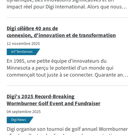
impact réel pour Digi International. Alors que nous
tournons une nouvelle page de la riche histoire de
notre entreprise, Ron Konezny, président-directeur
général, partage ses réflexions sur les moteurs et les
Digi célèbre 40 ans de
réalisations de l'entreprise, et se projette vers l'année
connexion, d'innovation et de transformation
à venir.
12 novembre 2025
IoT Tendances
En 1985, une petite équipe d'innovateurs du
Minnesota a perçu le potentiel d'un monde qui
commençait tout juste à se connecter. Quarante ans
plus tard, Digi continue d'être une force motrice dans
la connexion du monde, l'autonomisation des
industries et le façonnement de l'avenir de l'IoT.
Digi's 2025 Record-Breaking
Wormburner Golf Event and Fundraiser
04 septembre 2025
Digi News
Digi organise son tournoi de golf annuel Wormburner