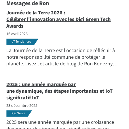
Messages de Ron
Journée de la Terre 2026 :
Célébrer l'innovation avec les Digi Green Tech
Awards
16 avril 2026
IoT Tendances
La Journée de la Terre est l'occasion de réfléchir à
notre responsabilité commune de protéger la
planète. Lisez cet article de blog de Ron Konezny
pour découvrir comment la technologie contribue au
développement durable, ainsi que les résultats des
Green Tech Awards 2026 organisés par Digi.
2025 : une année marquée par
une dynamique, des étapes importantes et IoT
significatif IoT
23 décembre 2025
Digi News
2025 sera une année marquée par une croissance
dynamique, des innovations significatives et un