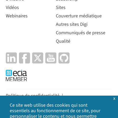
Vidéos
Sites
Webinaires
Couverture médiatique
Autres sites Digi
Communiqués de presse
Qualité
Politique de confidentialité
|
x
Politique en matière de cookies
|
Politique
|
Ce site web utilise des cookies qui sont
essentiels au fonctionnement de ce site, pour
Plan du site
personnaliser le contenu et nous permettre