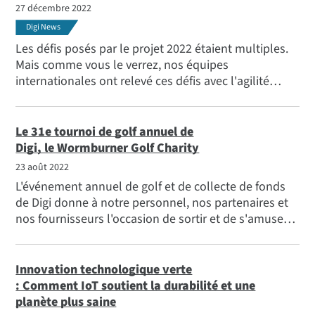
cycle de vie de leur projet IoT .
27 décembre 2022
Digi News
Les défis posés par le projet 2022 étaient multiples.
Mais comme vous le verrez, nos équipes
internationales ont relevé ces défis avec l'agilité
d'une entreprise en démarrage et ont apporté des
changements positifs. Nous avons continuellement
innové, nous nous sommes repositionnés et nous
Le 31e tournoi de golf annuel de
avons maintenu une communication ouverte avec
Digi, le Wormburner Golf Charity
les clients, les fournisseurs et les entités
23 août 2022
gouvernementales.
L'événement annuel de golf et de collecte de fonds
de Digi donne à notre personnel, nos partenaires et
nos fournisseurs l'occasion de sortir et de s'amuser
tout en faisant de grandes choses pour la
communauté. Découvrez les photos de l'équipe et
rencontrez les bénéficiaires de notre collecte de
Innovation technologique verte
fonds.
: Comment IoT soutient la durabilité et une
planète plus saine