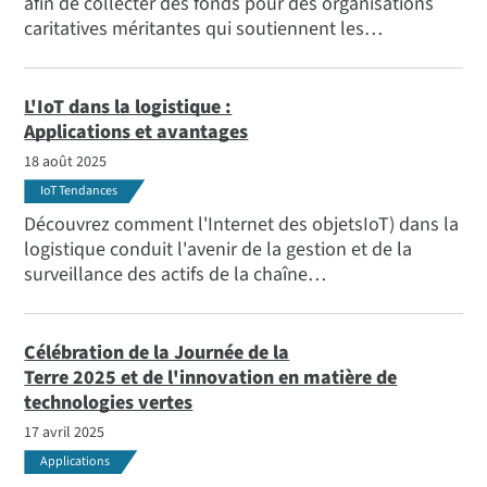
afin de collecter des fonds pour des organisations
caritatives méritantes qui soutiennent les
communautés et les familles et réduisent l'insécurité
alimentaire. Pour en savoir plus, lisez ce billet de Ron
Konezny.
L'IoT dans la logistique :
Applications et avantages
18 août 2025
IoT Tendances
Découvrez comment l'Internet des objetsIoT) dans la
logistique conduit l'avenir de la gestion et de la
surveillance des actifs de la chaîne
d'approvisionnement avec des avantages clés, des
défis et des solutions.
Célébration de la Journée de la
Terre 2025 et de l'innovation en matière de
technologies vertes
17 avril 2025
Applications