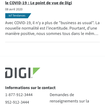
le COVID-19 : Le point de vue de Digi
08 avril 2020
IoT Tendances
Avec COVID-19, il n'y a plus de "business as usual". La
nouvelle normalité est l'incertitude. Pourtant, d'une
manière positive, nous sommes tous dans le même
bateau. Une fois que les pires retombées de la
pandémie seront passées, notre société mondiale
aura appris énormément de choses sur la façon dont
nous sommes réellement intégrés.
Informations sur le contact
1-877-912-3444
Demandes de
renseignements sur la
952-912-3444