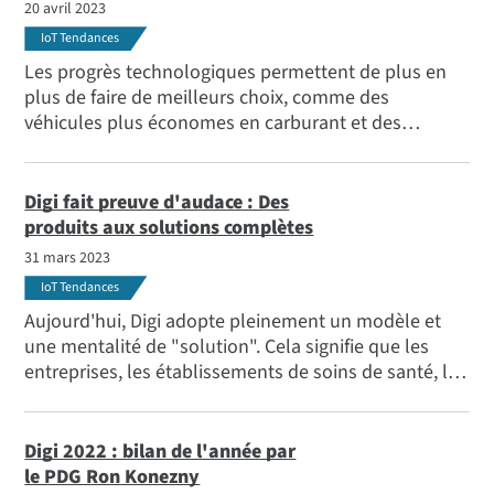
20 avril 2023
IoT Tendances
Les progrès technologiques permettent de plus en
plus de faire de meilleurs choix, comme des
véhicules plus économes en carburant et des
sources d'énergie renouvelable. La technologie est
également à l'origine d'améliorations importantes en
matière de durabilité et de réduction de l'impact
Digi fait preuve d'audace : Des
environnemental des entreprises, des municipalités
produits aux solutions complètes
et des opérations industrielles. Pour en savoir plus,
31 mars 2023
consultez ce blog.
IoT Tendances
Aujourd'hui, Digi adopte pleinement un modèle et
une mentalité de "solution". Cela signifie que les
entreprises, les établissements de soins de santé, les
municipalités, les systèmes de transport et d'autres
organisations peuvent s'adresser à un seul
fournisseur de solutions pour l'ensemble de la
Digi 2022 : bilan de l'année par
planification, du déploiement et de la gestion du
le PDG Ron Konezny