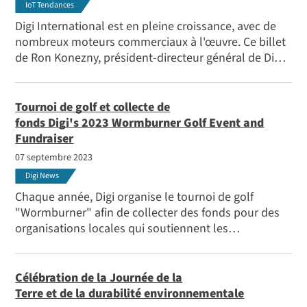
IoT Tendances
Digi International est en pleine croissance, avec de
nombreux moteurs commerciaux à l'œuvre. Ce billet
de Ron Konezny, président-directeur général de Digi,
présente les faits marquants de l'année écoulée et
les perspectives d'avenir.
Tournoi de golf et collecte de
fonds Digi's 2023 Wormburner Golf Event and
Fundraiser
07 septembre 2023
Digi News
Chaque année, Digi organise le tournoi de golf
"Wormburner" afin de collecter des fonds pour des
organisations locales qui soutiennent les
communautés mal desservies. Découvrez les temps
forts de ce 32e événement annuel.
Célébration de la Journée de la
Terre et de la durabilité environnementale