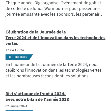
Chaque année, Digi organise l'événement de golf et
de collecte de fonds Wormburner pour passer une
journée amusante avec les sponsors, les partenaires,
les vendeurs et les employés, et pour collecter des
fonds pour de grandes causes. Voici les faits
marquants et les résultats de la collecte de fonds de
Célébration de la Journée de la
cette année.
Terre 2024 et de l'innovation dans les technologies
vertes
17 avril 2024
IoT Tendances
En l'honneur de la Journée de la Terre 2024, nous
célébrons l'innovation dans les technologies vertes
et les nombreuses façons dont les solutions
technologiques soutiennent notre gestion de la
planète et des ressources naturelles vitales, et
améliorent notre capacité à surveiller, gérer et
Digi s'attaque de front à 2024,
atténuer notre impact.
avec notre bilan de l'année 2023
02 janvier 2024