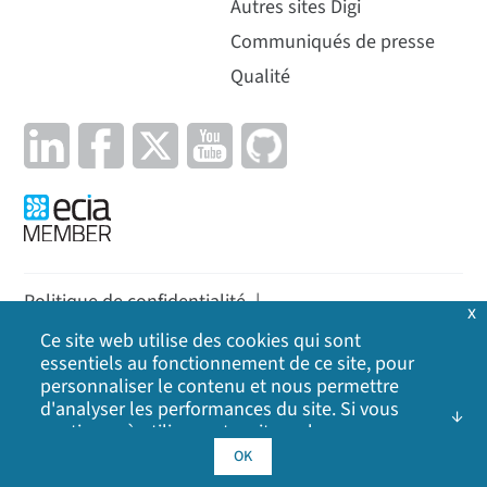
Autres sites Digi
Communiqués de presse
Qualité
Politique de confidentialité
|
x
Politique en matière de cookies
|
Politique
|
Ce site web utilise des cookies qui sont
essentiels au fonctionnement de ce site, pour
Plan du site
personnaliser le contenu et nous permettre
d'analyser les performances du site. Si vous
©
2026
Digi International Inc. Tous droits réservés.
continuez à utiliser notre site web, vous
consentez à l'utilisation de nos cookies. Cliquez
OK
sur OK pour indiquer que vous acceptez notre